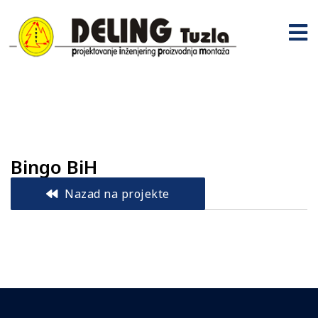
Bingo BiH
Nazad na projekte