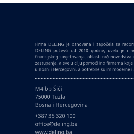
Firma DELING je osnovana i započela sa radom 
DELING počevši od 2010 godine, uvela je i no
finansijskog savjetovanja, oblasti računovodstva 
zastupanja, a sve u cilju pomoći ino firmama koje 
u Bosni i Hercegovini, a potrebne su im moderne i 
M4 bb Šići
75000 Tuzla
Bosna i Hercegovina
+387 35 320 100
office@deling.ba
www.deling.ba