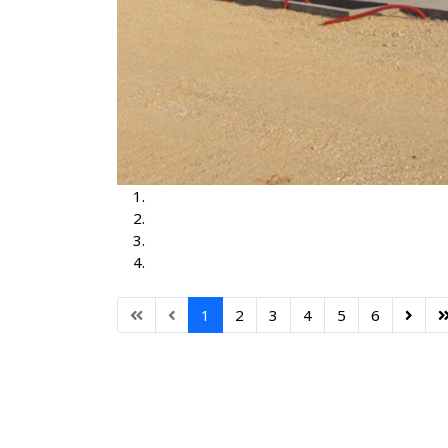
TS Brčko 3, 35-10kV
TS Brčko
TS Dubrave 35-10kV
TS Nišići
1
2
3
4
5
6