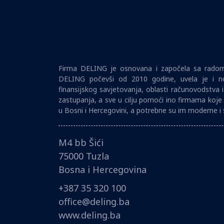
Firma DELING je osnovana i započela sa radom 
DELING počevši od 2010 godine, uvela je i no
finansijskog savjetovanja, oblasti računovodstva 
zastupanja, a sve u cilju pomoći ino firmama koje 
u Bosni i Hercegovini, a potrebne su im moderne i 
M4 bb Šići
75000 Tuzla
Bosna i Hercegovina
+387 35 320 100
office@deling.ba
www.deling.ba