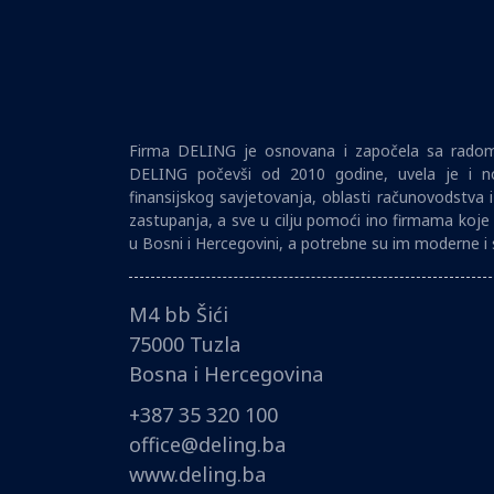
Firma DELING je osnovana i započela sa radom 
DELING počevši od 2010 godine, uvela je i no
finansijskog savjetovanja, oblasti računovodstva 
zastupanja, a sve u cilju pomoći ino firmama koje 
u Bosni i Hercegovini, a potrebne su im moderne i 
M4 bb Šići
75000 Tuzla
Bosna i Hercegovina
+387 35 320 100
office@deling.ba
www.deling.ba