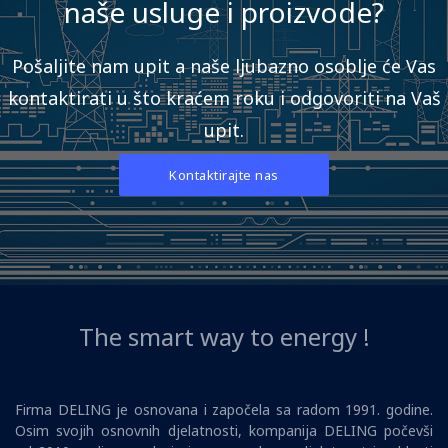
naše usluge i proizvode?
Pošaljite nam upit a naše ljubazno osoblje će Vas
kontaktirati u što kraćem roku i odgovoriti na Vaš
upit.
Kontaktirajte nas
The smart way to energy !
Firma DELING je osnovana i započela sa radom 1991. godine.
Osim svojih osnovnih djelatnosti, kompanija DELING počevši